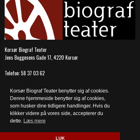
Korsør Biograf Teater
Jens Baggesens Gade 17, 4220 Korsør
Telefon:
58 37 03 62
Email:
mail@korsoer-bio.dk
Korsør Biograf Teater benytter sig af cookies.
Cookie- og privatlivspolitik
Denne hjemmeside benytter sig af cookies,
som husker dine tidligere handlinger. Hvis du
Fødevarestyrelsens kontrolrapport
klikker videre på vores side, accepterer du
dette.
Læs mere
Website og billetsystem fra ebillet a/s
LUK